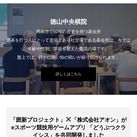
徳山中央棋院
周南市で50年の歴史を持つ碁会所
囲碁を打つ人にとって道場であり社交場である碁会所は、今では
年齢や性別、国籍を超えた交流の場です。
盤上では、静かに熱い知の戦いが繰り広げられます。
詳しくはこちら
「囲新プロジェクト」
「株式会社アオン」が
eスポーツ競技用ゲームアプリ
「どうぶつクラ
イシス」を共同開発しました