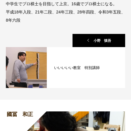
中学生でプロ棋士を目指して上京。16歳でプロ棋士になる。
平成18年入段、21年二段、24年三段、28年四段、令和3年五段、
8年六段
小野 慎吾
いいいいい教室 特別講師
國冨 和正