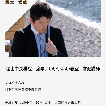
堀本 満成
徳山中央棋院 席亭／いいいいい教室 常勤講師
プロ棋士六段
日本棋院関西総本部所属
平成元年（1989年）10月4日生 山口県柳井市出身